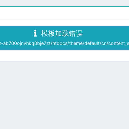
模板加载错误
b700ojnvhkq0bje7zt/htdocs/theme/default/cn/content